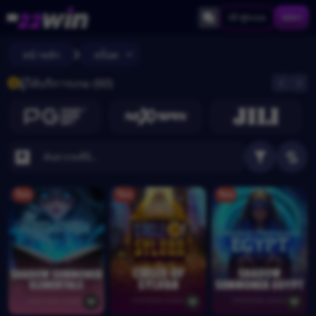
เข้าสู่ระบบ
สมัคร
หน้าหลัก
สล็อต
ผู้ให้บริการเกม (60)
ร้อน
ร้อน
ร้อน