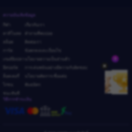
ความบันเทิง
ข้อมูล
กีฬา
เกี่ยวกับเรา
คาสิโนสด
คำถามที่พบบ่อย
สล็อต
ติดต่อเรา
การ์ด
ข้อตกลงและเงื่อนไข
เกมส์ยิงปลา
นโยบายความเป็นส่วนตัว
อีสปอร์ต
การเล่นพนันอย่างมีความรับผิดชอบ
ล็อตเตอรี่
นโยบายตัดการเชื่อมต่อ
ไก่ชน
พันธมิตร
ชนะทันที
04H:37M:32S
วิธีการชำระเงิน