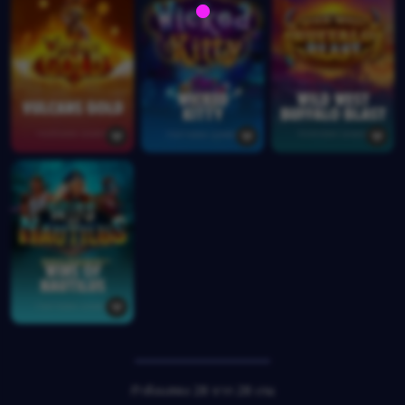
กำลังแสดง 28 จาก 28 เกม