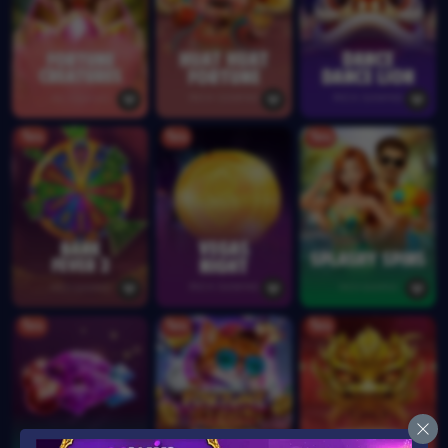
ร้อน
ร้อน
ร้อน
ร้อน
ร้อน
ร้อน