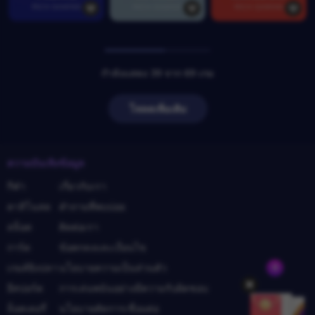
กำลังแสดง 39 จาก 69 เกม
โหลดเพิ่มเติม
ความบันเทิง
ข้อมูล
กีฬา
เกี่ยวกับเรา
คาสิโนสด
คำถามที่พบบ่อย
สล็อต
ติดต่อเรา
การ์ด
ข้อตกลงและเงื่อนไข
เกมส์ยิงปลา
นโยบายความเป็นส่วนตัว
อีสปอร์ต
การเล่นพนันอย่างมีความรับผิดชอบ
ล็อตเตอรี่
นโยบายตัดการเชื่อมต่อ