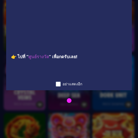
👉 ไปที่ “
ศูนย์รางวัล
” เพื่อกดรับเลย!
อย่าแสดงอีก