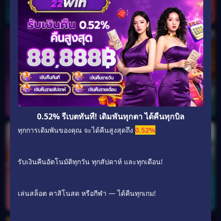
0.52% รีเบตทันที! เดิมพันทุกตา ได้คืนทุกบิล
ทุกการเดิมพันของคุณ จะได้คืนสูงสุดถึง
0.52%
รับเงินคืนอัตโนมัติทุกวัน ทุกสัปดาห์ และทุกเดือน!
เล่นสล็อต คาสิโนสด หรือกีฬา — ได้คืนทุกเกม!