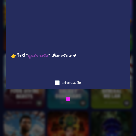
👉 ไปที่ “
ศูนย์รางวัล
” เพื่อกดรับเลย!
อย่าแสดงอีก