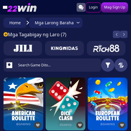
Login
Mag-Sign Up
Home
Mga Larong Baraha
Mga Tagabigay ng Laro (7)