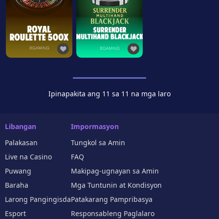
Ipinapakita ang 11 sa 11 na mga laro
Libangan
Impormasyon
Palakasan
Tungkol sa Amin
Live na Casino
FAQ
Puwang
Makipag-ugnayan sa Amin
Baraha
Mga Tuntunin at Kondisyon
Larong Pangingisda
Patakarang Pampribasya
Esport
Responsableng Paglalaro