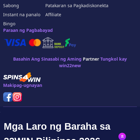
Sabong
Patakaran sa Pagkadiskonekta
Instant na panalo
Affiliate
Bingo
Paraan ng Pagbabayad
Basahin Ang Sinasabi ng Aming
Partner
Tungkol kay
win22new
Makipag-ugnayan
Mga Laro ng Baraha sa