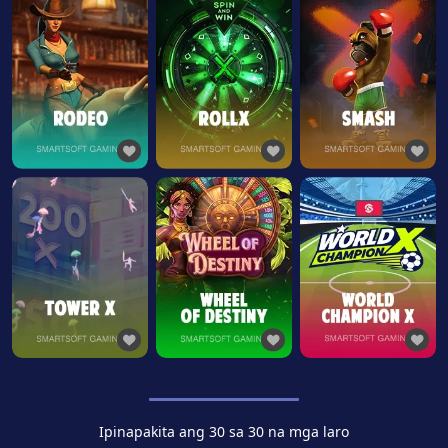
Ipinapakita ang 30 sa 30 na mga laro