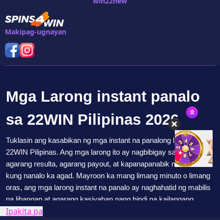
win22new
Makipag-ugnayan
Mga Larong instant panalo
sa 22WIN Pilipinas 2026
Tuklasin ang kasabikan ng mga instant na panalong laro sa
22WIN
Pilipinas. Ang mga larong ito ay nagbibigay sa iyo ng
agarang resulta, agarang payout, at kapanapanabik na malaman
kung nanalo ka agad. Mayroon ka mang limang minuto o limang
oras, ang mga larong instant na panalo ay naghahatid ng mabilis
na libangan at agarang kasiyahan nang hindi na kailangang
Ipakita pa
maghintay na matapos ang mga tabla o laban.