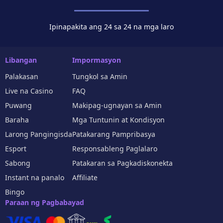
Ipinapakita ang 24 sa 24 na mga laro
Libangan
Impormasyon
Palakasan
Tungkol sa Amin
Live na Casino
FAQ
Puwang
Makipag-ugnayan sa Amin
Baraha
Mga Tuntunin at Kondisyon
Larong Pangingisda
Patakarang Pampribasya
Esport
Responsableng Paglalaro
Sabong
Patakaran sa Pagkadiskonekta
Instant na panalo
Affiliate
Bingo
Paraan ng Pagbabayad