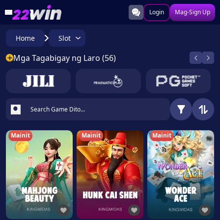
Login
Mag-Sign Up
Home
Slot
Mga Tagabigay ng Laro (56)
Mainit
Mainit
Mainit