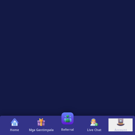
Referral
Home
Mga Gantimpala
Live Chat
Account